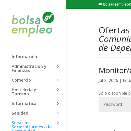
bolsadeempleo@
Oferta
Comuni
de Depe
Información
Administración y
Monitor/
Finanzas
Comercio
Jul 2, 2026
|
Educ
Hostelería y
Sólo disponible 
Turismo
Informática
Sanidad
Servicios
Socioculturales a la
Comunidad