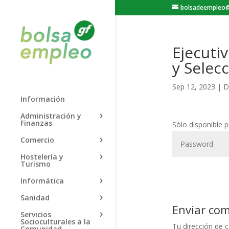
bolsadeempleo@
Ejecuti
y Selec
Sep 12, 2023
|
D
Información
Administración y
Finanzas
Sólo disponible 
Comercio
Hostelería y
Turismo
Informática
Sanidad
Enviar co
Servicios
Socioculturales a la
Tu dirección de c
Comunidad